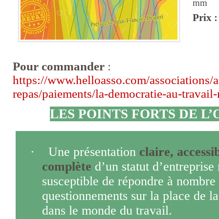
mm
Prix :
Pour commander
:
https://www.helloasso.com/associations/a
repas/paiements/la-democratie-au-travail
LES POINTS FORTS DE L
·
Une présentation
claire, accessi
complète
d’un statut d’entrepris
susceptible de répondre à nombre
questionnements sur la place de l
dans le monde du travail.