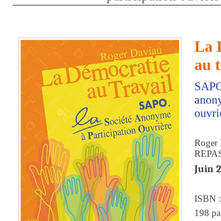
La 
au t
SAP
a
nony
ouvri
Roger
REPA
Juin 
ISBN :
198 pa