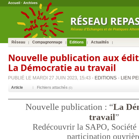
Accueil
·
Archives
RÉSEAU REPA
Réseau d'Echanges et de Pratiques Alterna
Réseau
Compagnonnage
Editions
Actualités
|
|
|
|
Nouvelle publication aux édit
La Démocratie au travail
PUBLIÉ LE MARDI 27 JUIN 2023, 15:43 -
EDITIONS
-
LIEN P
Article
Fichiers attachés
|
(0)
Nouvelle publication : “
La Dé
travail
”
Redécouvrir la SAPO, Société
participation ouvrièr