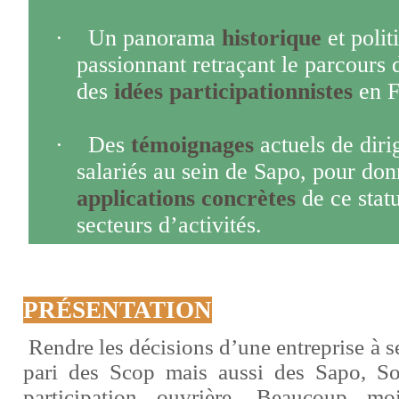
·
Un panorama
historique
et polit
passionnant retraçant le parcours 
des
idées participationnistes
en F
·
Des
témoignages
actuels de diri
salariés au sein de Sapo, pour don
applications concrètes
de ce statu
secteurs d’activités.
PRÉSENTATION
Rendre les décisions d’une entreprise à se
pari des Scop mais aussi des Sapo, S
participation ouvrière. Beaucoup mo