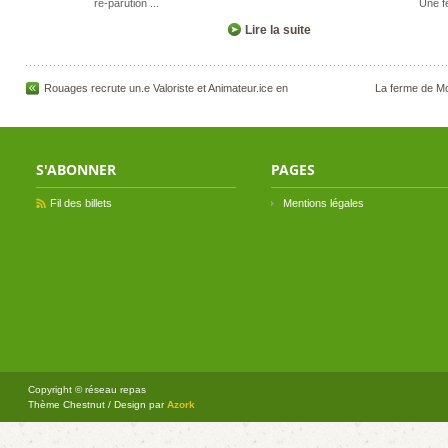
re-parution ...
Une f
Lire la suite
Rouages recrute un.e Valoriste et Animateur.ice en
La ferme de M
S'ABONNER
PAGES
Fil des billets
Mentions légales
Copyright © réseau repas
Thème Chestnut / Design par
Azork