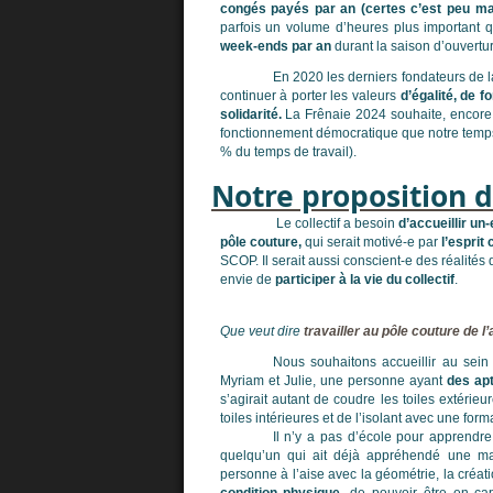
congés payés par an (certes c’est peu mai
parfois un volume d’heures plus important 
week-ends par an
durant la saison d’ouvertu
En 2020 les derniers fondateurs de la
continuer à porter les valeurs
d’égalité, de f
solidarité.
La Frênaie 2024 souhaite, encore 
fonctionnement démocratique que notre temp
% du temps de travail).
Notre proposition 
Le collectif a besoin
d’accueillir u
pôle couture,
qui serait motivé-e par
l’esprit
SCOP. Il serait aussi conscient-e des réalités
envie de
participer à la vie du collectif
.
Que veut dire
travailler au pôle couture de l’
Nous souhaitons accueillir au sei
Myriam et Julie, une personne ayant
des apt
s’agirait autant de coudre les toiles extérie
toiles intérieures et de l’isolant avec une forma
Il n’y a pas d’école pour apprendre
quelqu’un qui ait déjà appréhendé une ma
personne à l’aise avec la géométrie, la créat