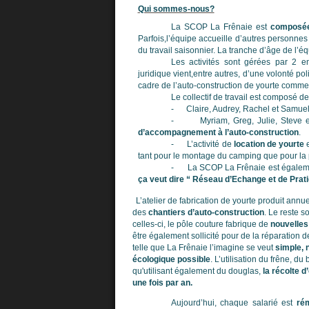
Qui sommes-nous?
La SCOP La Frênaie est
composée
Parfois,l’équipe accueille d’autres personne
du travail saisonnier. La tranche d’âge de l’é
Les activités sont gérées par 2 en
juridique vient,entre autres, d’une volonté pol
cadre de l’auto-construction de yourte comm
Le collectif de travail est composé d
-
Claire, Audrey, Rachel et Samuel 
-
Myriam, Greg, Julie, Steve 
d’accompagnement à l’auto-construction
.
-
L’activité de
location de yourte
tant pour le montage du camping que pour la 
-
La SCOP La Frênaie est égale
ça veut dire “ Réseau d’Echange et de Prati
L’atelier de fabrication de yourte produit ann
des
chantiers d’auto-construction
. Le reste s
celles-ci, le pôle couture fabrique de
nouvelles
être également sollicité pour de la réparation de
telle que La Frênaie l’imagine se veut
simple, 
écologique possible
. L’utilisation du frêne, d
qu'utilisant également du douglas,
la récolte d
une fois par an.
Aujourd’hui, chaque salarié est
ré