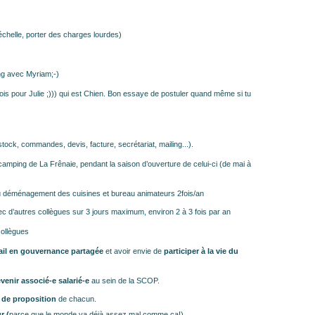
chelle, porter des charges lourdes)
ing avec Myriam;-)
ois pour Julie ;))) qui est Chien. Bon essaye de postuler quand même si tu
:
tock, commandes, devis, facture, secrétariat, mailing...).
amping de La Frênaie, pendant la saison d’ouverture de celui-ci (de mai à
u déménagement des cuisines et bureau animateurs 2fois/an
ec d’autres collègues sur 3 jours maximum, environ 2 à 3 fois par an
collègues
avail en gouvernance partagée
et avoir envie de
participer à la vie du
venir associé-e salarié-e
au sein de la SCOP.
ce de proposition
de chacun.
r (
parce que le monde va déjà assez mal comme ça!)