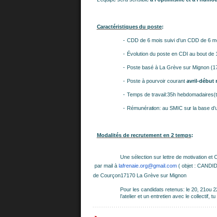
Caractéristiques
du poste
:
-
CDD de 6 mois suivi d’un CDD de 6 m
-
Évolution du poste en CDI au bout de 
-
Poste basé à La Grève sur Mignon (1
-
Poste à pourvoir courant
avril-début
-
Temps de travail:35h hebdomadaires(te
-
Rémunération
:
au
SMIC
sur
la
base
d’
Modalités de recrutement en 2 temps
:
Une sélection sur lettre de motivation et
par mail à
lafrenaie.org@gmail.com
( objet : CAND
de Courçon17170 La Grève sur Mignon
Pour les candidats retenus: le 20, 21ou 
l’atelier et un entretien avec le collectif, 