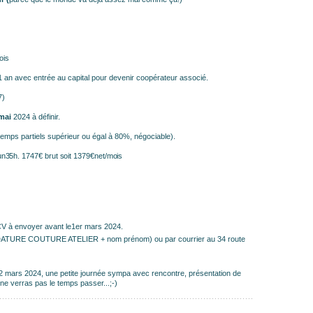
ois
1 an avec entrée au capital pour devenir coopérateur associé.
7)
 mai
2024 à définir.
mps partiels supérieur ou égal à 80%, négociable).
un
35h.
1747€
brut
soit
1379€
net/mois
 CV à envoyer avant le1er mars 2024.
IDATURE COUTURE ATELIER + nom prénom) ou par courrier au 34 route
22 mars 2024, une petite journée sympa avec rencontre, présentation de
tu ne verras pas le temps passer...;-)