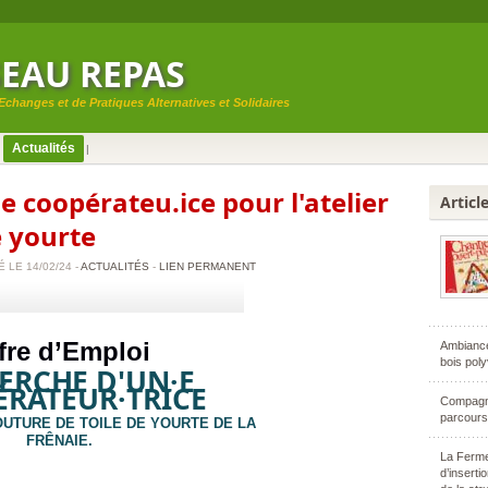
SEAU REPAS
changes et de Pratiques Alternatives et Solidaires
Actualités
|
|
e coopérateu.ice pour l'atelier
Articl
e yourte
 LE 14/02/24 -
ACTUALITÉS
-
LIEN PERMANENT
fre d’Emploi
Ambiance
bois poly
HERCHE
D'UN·E
RATEUR·TRICE
Compagno
parcours
OUTURE DE TOILE DE YOURTE DE LA
FRÊNAIE.
La Ferme
d’insert