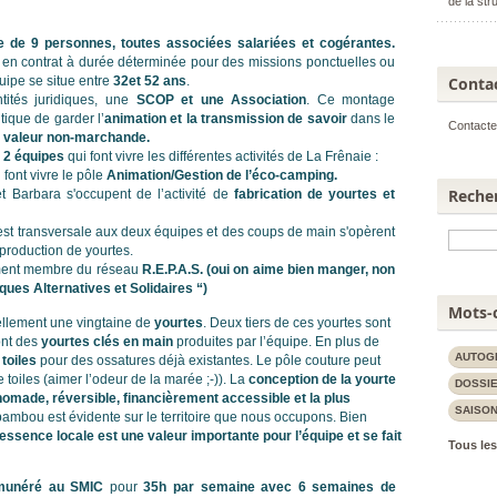
de la str
 de 9 personnes, toutes associées salariées et cogérantes.
s en contrat à durée déterminée pour des missions ponctuelles ou
Conta
quipe se situe entre
32et 52 ans
.
tités juridiques, une
SCOP et une Association
. Ce montage
itique de garder l’
animation et la transmission de savoir
dans le
Contact
e
valeur non-marchande.
e
2 équipes
qui font vivre les différentes activités de La Frênaie :
font vivre le pôle
Animation/Gestion de l’éco-camping.
Reche
et Barbara s'occupent de l’activité de
fabrication de yourtes et
est transversale aux deux équipes et des coups de main s'opèrent
production de yourtes.
ment membre du réseau
R.E.P.A.S. (oui on aime bien manger, non
ques Alternatives et Solidaires “)
Mots-c
uellement une vingtaine de
yourtes
. Deux tiers de ces yourtes sont
ont des
yourtes clés en main
produites par l’équipe. En plus de
AUTOG
 toiles
pour des ossatures déjà existantes. Le pôle couture peut
 toiles (aimer l’odeur de la marée ;-)). La
conception de la yourte
DOSSIE
nomade, réversible, financièrement accessible et la plus
SAISON
u bambou est évidente sur le territoire que nous occupons. Bien
’essence locale est une valeur importante pour l’équipe et se fait
Tous les
munéré au SMIC
pour
35h par semaine avec 6 semaines de