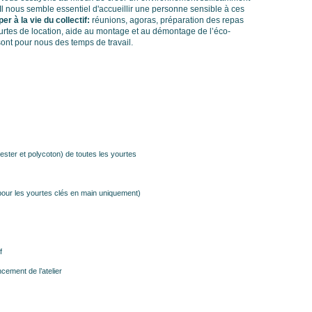
Il nous semble essentiel d'accueillir une personne sensible à ces
per à la vie du collectif:
réunions, agoras, préparation des repas
urtes de location, aide au montage et au démontage de l’éco-
 sont pour nous des temps de travail.
yester et polycoton) de toutes les yourtes
pour les yourtes clés en main uniquement)
f
ncement de l’atelier