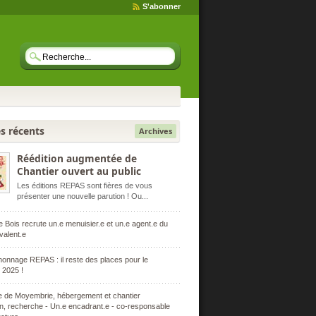
S'abonner
es récents
Archives
Réédition augmentée de
Chantier ouvert au public
Les éditions REPAS sont fières de vous
présenter une nouvelle parution ! Ou...
 Bois recrute un.e menuisier.e et un.e agent.e du
valent.e
nnage REPAS : il reste des places pour le
 2025 !
 de Moyembrie, hébergement et chantier
ion, recherche - Un.e encadrant.e - co-responsable