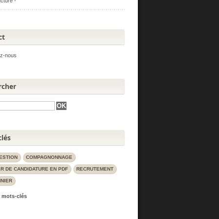
ucture -
ct
ez-nous
rcher
lés
ESTION
COMPAGNONNAGE
R DE CANDIDATURE EN PDF
RECRUTEMENT
NIER
 mots-clés