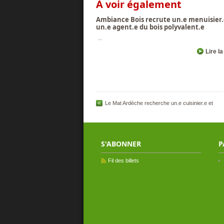
À voir également
Ambiance Bois recrute un.e menuisier.
un.e agent.e du bois polyvalent.e
...
Lire la
Le Mat Ardèche recherche un.e cuisinier.e et
S'ABONNER
P
Fil des billets