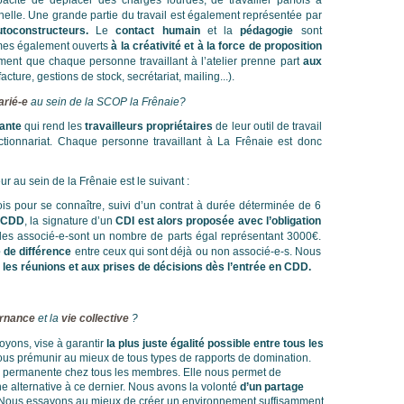
acité de déplacer des charges lourdes, de travailler parfois à
helle. Une grande partie du travail est également représentée par
utoconstructeurs.
Le
contact humain
et la
pédagogie
sont
mmes également ouverts
à la créativité et à la force de proposition
ent que chaque personne travaillant à l’atelier prenne part
aux
ture, gestions de stock, secrétariat, mailing...).
arié-e
au sein de la SCOP la Frênaie?
eante
qui rend les
travailleurs propriétaires
de leur outil de travail
’actionnariat. Chaque personne travaillant à La Frênaie est donc
r au sein de la Frênaie est le suivant :
s pour se connaître, suivi d’un contrat à durée déterminée de 6
 CDD
, la signature d’un
CDI est alors proposée avec l’obligation
les associé-e-sont un nombre de parts égal représentant 3000€.
e de différence
entre ceux qui sont déjà ou non associé-e-s. Nous
 les réunions et aux prises de décisions dès l’entrée en CDD.
ernance
et la
vie collective
?
voyons, vise à garantir
la plus juste égalité possible entre tous les
ous prémunir au mieux de tous types de rapports de domination.
té permanente chez tous les membres. Elle nous permet de
 alternative à ce dernier. Nous avons la volonté
d’un partage
Nous essayons au mieux de créer un environnement suffisamment