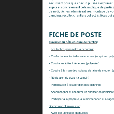
sécurisant pour que chacun puisse s’exprimer. 
sujets et concrètement cela implique de
partici
de midi, tâches administratives, montage de yo
camping, récolte, chantiers collectifs, fêtes qui
FICHE DE POSTE
Travailler au pôle couture de l’atelier
:
Les tâches principales à accomplir
:
-
Confectionner les toiles extérieures (acrylique, pol
-
Coudre les toiles intérieures (polyester)
-
Coudre à la main des isolants de laine de mouton (
-
Réalisation de plans (à la main)
-
Participation à l’élaboration des plannings
-
Accompagner et encadrer un chantier en participati
-
Participer à la propreté, à la maintenance et à l’age
Savoir faire et savoir être
:
-
Avoir des aptitudes manuelles