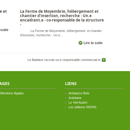
e et
La Ferme de Moyembrie, hébergement et
chantier d’insertion, recherche - Un.e
encadrant.e - co-responsable de la structure
-
 suite
La Ferme de Moyembrie, hébergement et chantier
d’insertion, recherche - Un.e...
Lire la suite
Le Bateleur recrute un.e responsable commercial et
AGES
LIENS
Mentions légales
Ambiance Bois
Ardelaine
Le Viel Audon
Les éditions REPAS