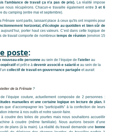
s l’ambiance de travail ça n'a pas de prix).
La réalité impose
que nous récupérons. Chacun-e travaille également entre
3 et 6
re du camping (entre mai et septembre).
 Frênaie sont partis, laissant place à ceux qu'ils ont inspirés pour
onctionnement horizontal, d’écologie au quotidien et bien sûr de
aujourd’hui, porter haut ces valeurs. C’est dans cette logique de
s de travail comporte de nombreux
temps de réunion
(environ 15
de poste
:
n-e nouveau-elle personne
au sein de l’équipe de
l’atelier
au
 coopératif
et prêt-e à
devenir associé-e salarié-e
au sein de la
 d’un
collectif de travail en gouvernance partagée
et aurait
atelier de la Frênaie
?
n de l’équipe couture, actuellement composée de 2 personnes :
itudes manuelles et une certaine logique en lecture de plan.
Il
ures que d’accompagner les “participatifs” à la confection de leurs
tion interne à nos outils et notre savoir-faire.
 à coudre des toiles de yourtes mais nous souhaitons accueillir
chine à coudre (même familiale). Nous aurions besoin d’une
ion de plans (à la main). La réalité du travail demande une
bonne