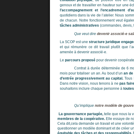
condition physique
, de pouvoir être en cap
genoux et de travailler en hauteur sur une éc
l’accompagnement et l’encadrement d’a
quotidiens dans la vie de l’atelier. Nous so
de chacun. Notre fonctionnement veut égalem
tâches administratives
(commandes, devis, fac
Que veut dire
devenir associé-e sal
La SCOP est une
structure juridique engag
et qui rémunère ce dit travail plutôt que l
amenée à devenir associé-e.
Le
parcours proposé
pour devenir coopérateu
Contrat à durée déterminée de 6 moi
mois pour totaliser un an. Au bout d’un
an de
d’entrée progressivement au capital.
Tous 
Dans notre vision, nous tenons à ne
pas fair
souhaitons inclure chaque personne à
toutes
Qu’implique
notre modèle de gouv
La gouvernance partagée,
telle que nous la 
membres de la coopérative.
Elle essaye de n
Cela dit,cela demande un travail et une volon
questionner un modèle dominant et de créer une
équitable des tâches et des responsabilités.