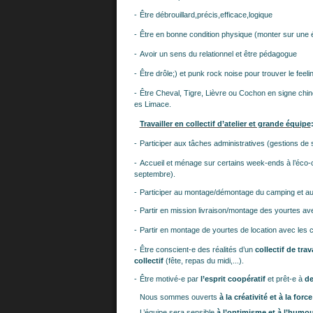
-
Être débrouillard,précis,efficace,logique
-
Être en bonne condition physique (monter sur une é
-
Avoir un sens du relationnel et être pédagogue
-
Être drôle;) et punk rock noise pour trouver le feel
-
Être Cheval, Tigre, Lièvre ou Cochon en signe chin
es Limace.
Travailler en collectif d’atelier et grande équipe
-
Participer aux tâches administratives (gestions de s
-
Accueil et ménage sur certains week-ends à l’éco-c
septembre).
-
Participer au montage/démontage du camping et a
-
Partir en mission livraison/montage des yourtes av
-
Partir en montage de yourtes de location avec les 
-
Être conscient-e des réalités d’un
collectif de tr
collectif
(fête, repas du midi,...).
-
Être motivé-e par
l’esprit coopératif
et prêt-e à
de
Nous sommes ouverts
à la créativité et à la for
L’équipe sera sensible
à l’optimisme et à l’humou