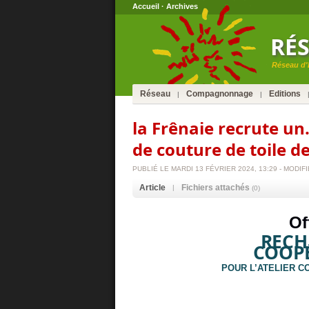
Accueil
·
Archives
RÉ
Réseau d'E
Réseau
Compagnonnage
Editions
|
|
la Frênaie recrute un.
de couture de toile d
PUBLIÉ LE MARDI 13 FÉVRIER 2024, 13:29 - MODIFIÉ
Article
Fichiers attachés
|
(0)
Of
REC
COOPÉ
POUR L’ATELIER C