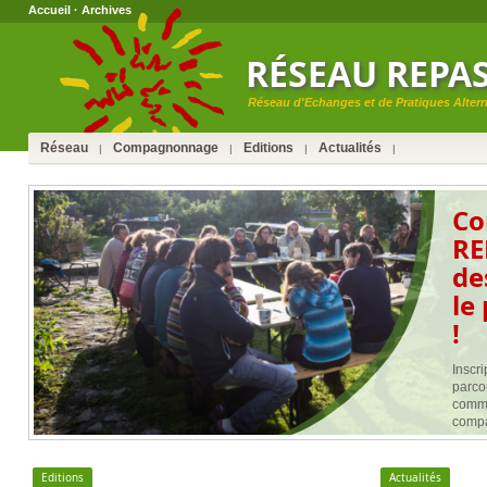
Accueil
·
Archives
RÉSEAU REPA
Réseau d'Echanges et de Pratiques Alterna
Réseau
Compagnonnage
Editions
Actualités
|
|
|
|
Co
REP
de
le
!
Inscr
parco
comme
compa
Editions
Actualités