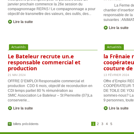
janvier prochain commence la 26e session du
La Ferme de Mo
compagnonnage REPAS ! Le compagnonnage a pour
chantier d’insertio
objectif de transmettre des valeurs, des outils, des...
responsable de la 
suivantes : ANIM
Lire la suite
Lire la suite
Actualités
Actualités
Le Bateleur recrute un.e
la Frênaie 
responsable commercial et
coopérateu.
production
couture de 
21 MAI 2024
13 FÉVRIER 2024
OFFRE D’EMPLOI Responsable commercial et
Offre d’Emploi 
production CDD 6 mois, objectif de reconduction en
COOPÉRATEUR·T
CDI temps partiel 80 % rémunération au
DE TOILE DE YOU
SMIC Association Le Bateleur – St Pierreville (07)La
sommes-nous? La 
conserverie...
9 personnes, toute
Lire la suite
Lire la suite
billets précédents
1
2
3
4
5