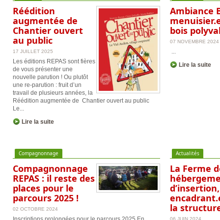
Réédition
Ambiance B
augmentée de
menuisier.e
Chantier ouvert
bois polyva
au public
07 NOVEMBRE 2024
...
17 JUILLET 2025
Les éditions REPAS sont fières
Lire la suite
de vous présenter une
nouvelle parution ! Ou plutôt
une re-parution : fruit d’un
travail de plusieurs années, la
Réédition augmentée de Chantier ouvert au public
Le...
Lire la suite
Compagnonnage
Actualités
Compagnonnage
La Ferme d
REPAS : il reste des
hébergemen
places pour le
d’insertion
parcours 2025 !
encadrant.e
la structure
02 OCTOBRE 2024
Inscriptions prolongées pour le parcours 2025 En
06 JUIN 2024